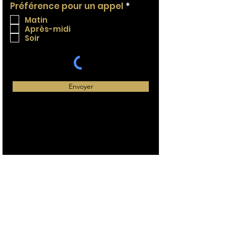
R
Préférence pour un appel
*
e
Matin
q
Après-midi
u
Soir
i
r
e
d
Envoyer
Adress